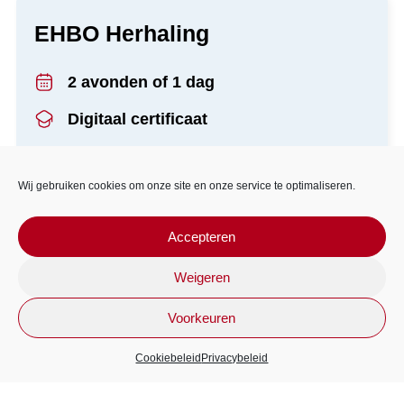
EHBO Herhaling
2 avonden of 1 dag
Digitaal certificaat
Hoge Geest 43, 2671 LK Naaldwijk*
Wij gebruiken cookies om onze site en onze service te optimaliseren.
*Bij voldoende deelnemers kan de training ook in company
worden gegeven.
Accepteren
Prijs p.p. €
(open inschrijving)
Weigeren
Prijs is netto exclusief BTW
Voorkeuren
INSCHRIJVEN
Cookiebeleid
Privacybeleid