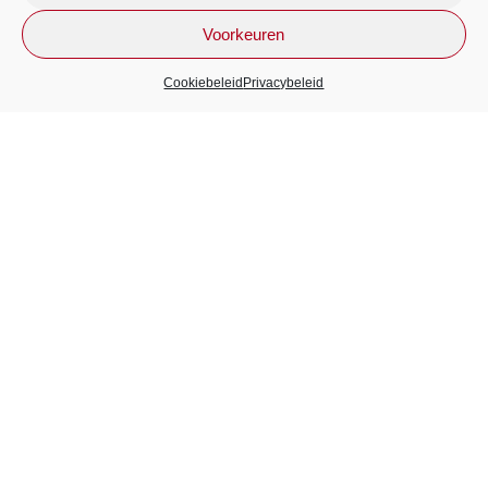
Voorkeuren
Cookiebeleid
Privacybeleid
OPLEIDINGEN
EHBO Basis
EHBO Herhaling