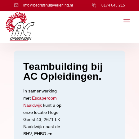
info@bedrijfshulpverlening.nl
0174 643 215
Teambuilding bij
AC Opleidingen.
In samenwerking
met
Escaperoom
Naaldwijk
kunt u op
onze locatie Hoge
Geest 43, 2671 LK
Naaldwijk naast de
BHV, EHBO en