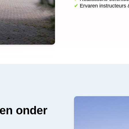
✔
Ervaren instructeurs &
len onder