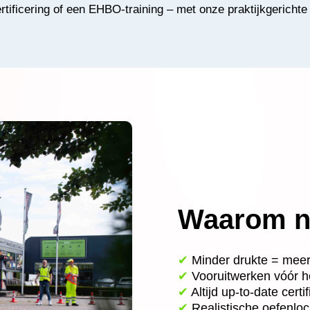
tificering of een EHBO-training – met onze praktijkgericht
Waarom n
✔
Minder drukte = meer
✔
Vooruitwerken vóór h
✔
Altijd up-to-date certi
✔
Realistische oefenloc