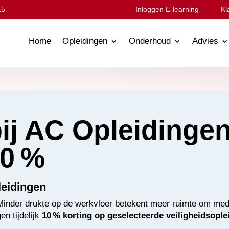
15
Inloggen E-learning
Kl
Home
Opleidingen
Onderhoud
Advies
ij AC Opleidingen!
10 %
leidingen
 Minder drukte op de werkvloer betekent meer ruimte om medew
n tijdelijk
10 % korting op geselecteerde veiligheidsople