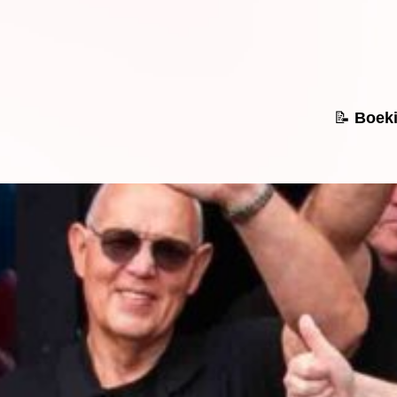
📝
Boek