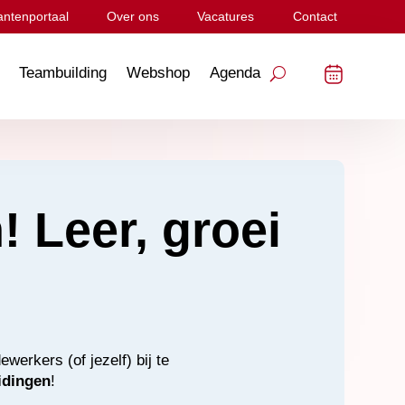
antenportaal
Over ons
Vacatures
Contact
Teambuilding
Webshop
Agenda
 Leer, groei
erkers (of jezelf) bij te
idingen
!