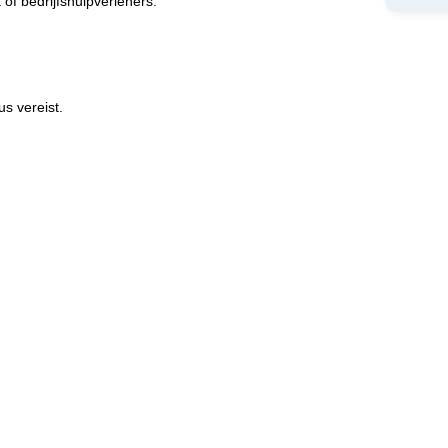
 of bedrijfshulpverleners.
us vereist.