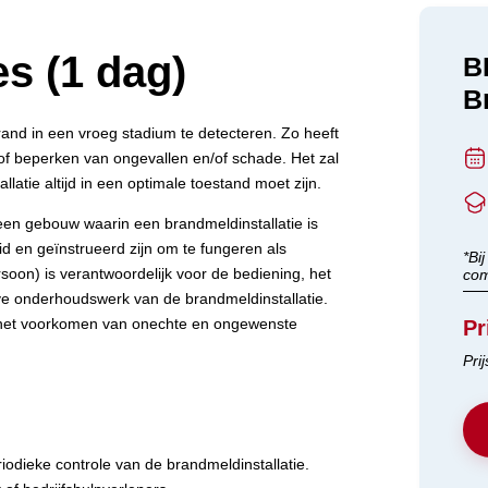
s (1 dag)
B
B
rand in een vroeg stadium te detecteren. Zo heeft
of beperken van ongevallen en/of schade. Het zal
llatie altijd in een optimale toestand moet zijn.
en gebouw waarin een brandmeldinstallatie is
d en geïnstrueerd zijn om te fungeren als
*Bi
oon) is verantwoordelijk voor de bediening, het
com
eve onderhoudswerk van de brandmeldinstallatie.
 het voorkomen van onechte en ongewenste
Pr
Pri
iodieke controle van de brandmeldinstallatie.