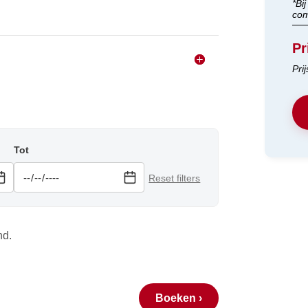
*Bi
com
Pr
Pri
Tot
Reset filters
nd.
Boeken ›